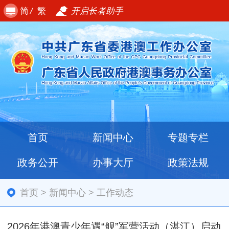
简
/
繁
开启长者助手
首页
新闻中心
专题专栏
政务公开
办事大厅
政策法规
首页
>
新闻中心
>
工作动态
2026年港澳青少年遇“舰”军营活动（湛江）启动